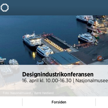
Designindustrikonferansen
16. april kl. 10.00-16.30 | Nasjonalmusee
Foto: Nasjonalmuseet / Børre Høstland
Forsiden