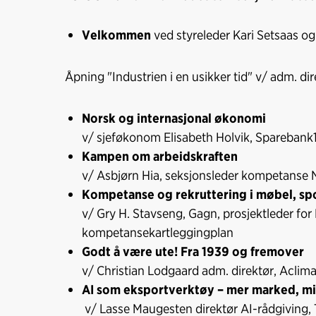
Velkommen
ved styreleder Kari Setsaas og
Åpning "Industrien i en usikker tid" v/ adm. di
Norsk og internasjonal økonomi
v/ sjeføkonom Elisabeth Holvik, Sparebank
Kampen om arbeidskraften
v/ Asbjørn Hia, seksjonsleder kompetanse N
Kompetanse og rekruttering i møbel, spo
v/ Gry H. Stavseng, Gagn, prosjektleder fo
kompetansekartleggingplan
Godt å være ute! Fra 1939 og fremover
v/ Christian Lodgaard adm. direktør, Aclim
AI som eksportverktøy – mer marked, mi
v/ Lasse Maugesten direktør AI-rådgiving,