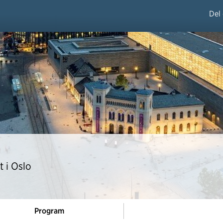
Del
t i Oslo
Program