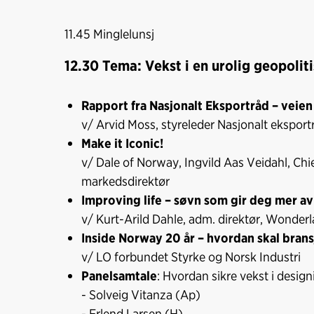
11.45 Minglelunsj
12.30 Tema: Vekst i en urolig geopoliti
Rapport fra Nasjonalt Eksportråd – veien
v/ Arvid Moss, styreleder Nasjonalt eksport
Make it Iconic!
v/ Dale of Norway,
Ingvild Aas Veidahl, Chi
markedsdirektør
Improving life – søvn som gir deg mer av 
v/ Kurt-Arild Dahle, adm. direktør, Wonder
Inside Norway 20 år – hvordan skal bran
v/ LO forbundet Styrke og Norsk Industri
Panelsamtale
: Hvordan sikre vekst i desig
- Solveig Vitanza (Ap)
- Erlend Larsen (H)