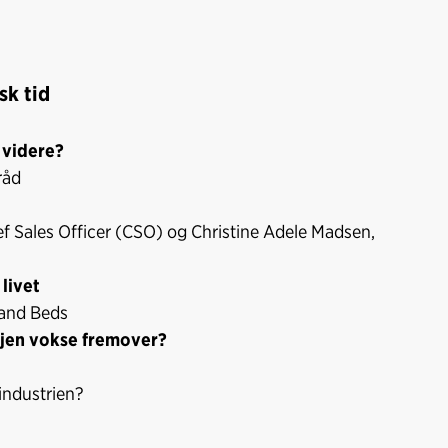
sk tid
 videre?
råd
ef Sales Officer (CSO) og Christine Adele Madsen,
livet
land Beds
sjen vokse fremover?
nindustrien?