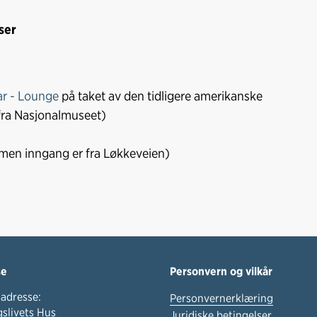
ser
ar - Lounge
på taket av den tidligere amerikanske
fra Nasjonalmuseet)
 men inngang er fra Løkkeveien)
se
Personvern og vilkår
adresse:
Personvernerklæring
slivets Hus
Juridiske betingelser