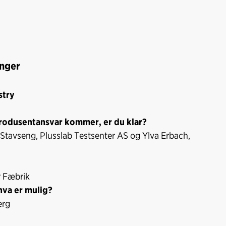
inger
stry
 produsentansvar kommer, er du klar?
. Stavseng, Plusslab Testsenter AS og Ylva Erbach,
r Fæbrik
hva er mulig?
erg