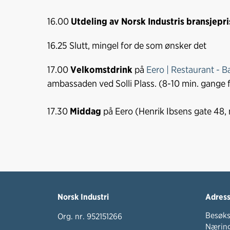
16.00
Utdeling av Norsk Industris bransjepri
16.25 Slutt, mingel for de som ønsker det
17.00
Velkomstdrink
på
Eero | Restaurant - B
ambassaden ved Solli Plass. (8-10 min. gange 
17.30
Middag
på Eero (Henrik Ibsens gate 48,
Norsk Industri
Adres
Besøks
Org. nr. 952151266
Næring