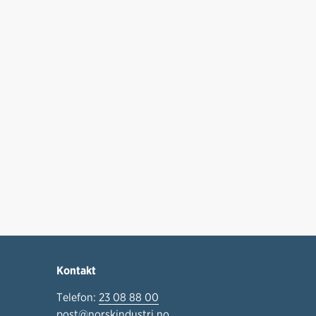
Kontakt
Telefon:
23 08 88 00
post@norskindustri.no