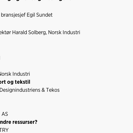
o
I
k
n
 bransjesjef Egil Sundet
rektør Harald Solberg, Norsk Industri
1
orsk Industri
rt og tekstil
r Designindustriens & Tekos
a AS
ndre ressurser?
 TRY