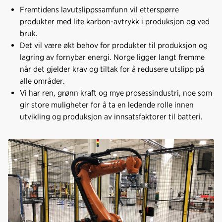
o
d
t
Fremtidens lavutslippssamfunn vil etterspørre
o
I
produkter med lite karbon-avtrykk i produksjon og ved
k
n
bruk.
Det vil være økt behov for produkter til produksjon og
lagring av fornybar energi. Norge ligger langt fremme
når det gjelder krav og tiltak for å redusere utslipp på
alle områder.
Vi har ren, grønn kraft og mye prosessindustri, noe som
gir store muligheter for å ta en ledende rolle innen
utvikling og produksjon av innsatsfaktorer til batteri.