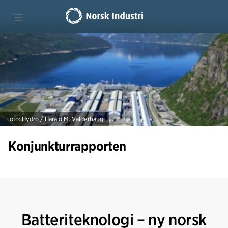
Forside
Tidligere rapporter
Foto: Hydro / Harald M. Valderhaug
Konjunkturrapporten
Batteriteknologi – ny norsk