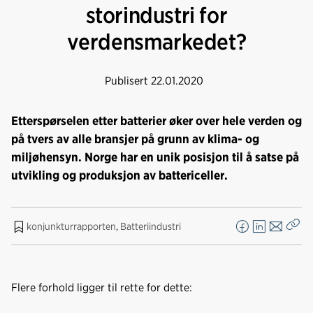
storindustri for
verdensmarkedet?
Publisert
22.01.2020
Etterspørselen etter batterier øker over hele verden og
på tvers av alle bransjer på grunn av klima- og
miljøhensyn. Norge har en unik posisjon til å satse på
utvikling og produksjon av battericeller.
konjunkturrapporten
,
Batteriindustri
F
L
E
Kop
a
i
-
len
c
n
p
e
k
o
Flere forhold ligger til rette for dette:
b
e
s