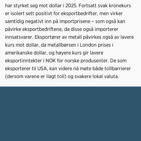
har styrket seg mot dollar i 2025. Fortsatt svak kronekurs
er isolert sett positivt for eksportbedrifter, men virker
samtidig negativt inn på importprisene – som også kan
påvirke eksportbedriftene, da disse også importerer
innsatsvarer. Eksportører av metall påvirkes også av lavere
kurs mot dollar, da metallbørsen i London prises i
amerikanske dollar, og høyere kurs gir lavere
eksportinntekter i NOK for norske produsenter. De som
eksporterer til USA, kan videre nå møte både tollbarrierer
(dersom varene er ilagt toll) og svakere lokal valuta.
Norsk Industri
Org. nr. 952151266