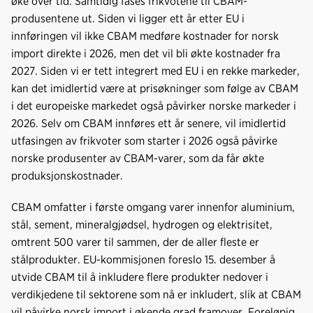
øke over tid. Samtidig fases frikvotene til CBAM-
produsentene ut. Siden vi ligger ett år etter EU i
innføringen vil ikke CBAM medføre kostnader for norsk
import direkte i 2026, men det vil bli økte kostnader fra
2027. Siden vi er tett integrert med EU i en rekke markeder,
kan det imidlertid være at prisøkninger som følge av CBAM
i det europeiske markedet også påvirker norske markeder i
2026. Selv om CBAM innføres ett år senere, vil imidlertid
utfasingen av frikvoter som starter i 2026 også påvirke
norske produsenter av CBAM-varer, som da får økte
produksjonskostnader.
CBAM omfatter i første omgang varer innenfor aluminium,
stål, sement, mineralgjødsel, hydrogen og elektrisitet,
omtrent 500 varer til sammen, der de aller fleste er
stålprodukter. EU-kommisjonen foreslo 15. desember å
utvide CBAM til å inkludere flere produkter nedover i
verdikjedene til sektorene som nå er inkludert, slik at CBAM
vil påvirke norsk import i økende grad framover. Foreløpig