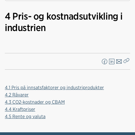
4 Pris- og kostnadsutvikling i
industrien
F
L
E
Kop
a
i
-
len
c
n
p
e
k
o
4.1 Pris på innsatsfaktorer og industriprodukter
b
e
s
4.2 Råvarer
o
d
t
4.3 CO2-kostnader og CBAM
o
I
4.4 Kraftpriser
k
n
4.5 Rente og valuta