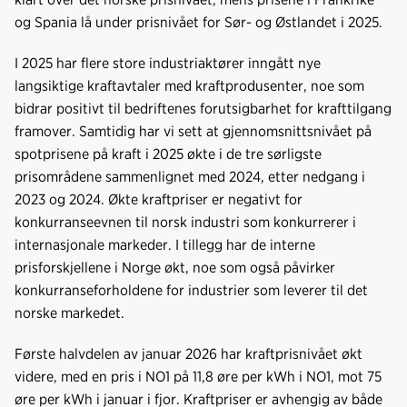
og Spania lå under prisnivået for Sør- og Østlandet i 2025.
I 2025 har flere store industriaktører inngått nye
langsiktige kraftavtaler med kraftprodusenter, noe som
bidrar positivt til bedriftenes forutsigbarhet for krafttilgang
framover. Samtidig har vi sett at gjennomsnittsnivået på
spotprisene på kraft i 2025 økte i de tre sørligste
prisområdene sammenlignet med 2024, etter nedgang i
2023 og 2024. Økte kraftpriser er negativt for
konkurranseevnen til norsk industri som konkurrerer i
internasjonale markeder. I tillegg har de interne
prisforskjellene i Norge økt, noe som også påvirker
konkurranseforholdene for industrier som leverer til det
norske markedet.
Første halvdelen av januar 2026 har kraftprisnivået økt
videre, med en pris i NO1 på 11,8 øre per kWh i NO1, mot 75
øre per kWh i januar i fjor. Kraftpriser er avhengig av både