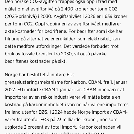
Den norske CO2-avgiften trappes også opp i tråd med
målet om et avgiftsnivå på 2 400 kroner per tonn CO2
(2025-prisnivå) i 2030. Avgiftsnivået i 2026 er 1 639 kroner
per tonn CO2. Opptrappingen av avgiftsnivået medfører
økte kostnader for bedriftene. For bedrifter som ikke har
tilgang på alternative energikilder, som elektrisitet, kan
dette medføre utfordringer. Det varslede forbudet mot
bruk av fossile brensler fra 2030, vil også påvirke
bedriftenes kostnader på sikt.
Norge har besluttet å innføre EUs
grensejusteringsmekanisme for karbon, CBAM, fra 1. januar
2027. EU innførte CBAM 1. januar i år. CBAM innebærer at
importører av en rekke industrivarer vil måtte betale en
kostnad på karboninnholdet i varene når varene importeres
fra land utenfor EØS. I 2024 hadde Norge import av CBAM-
varer fra utenfor EØS på 23 milliarder kroner, noe som
utgjorde 2 prosent av total import. Karbonkostnaden vil