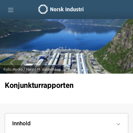
Forside
Tidligere rapporter
Foto: Hydro / Harald M. Valderhaug
Konjunkturrapporten
Innhold