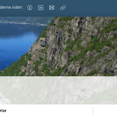
 denne siden:
Kopier
lenke
rter