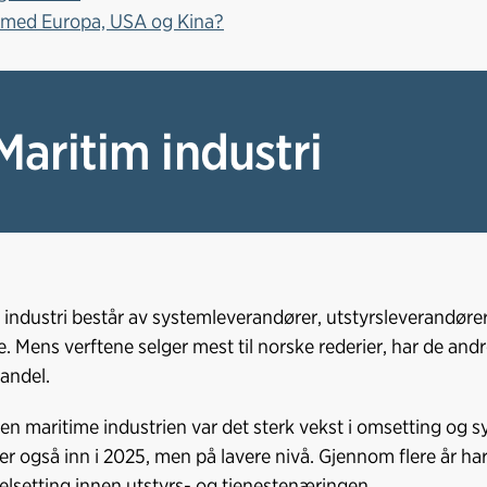
 med Europa, USA og Kina?
 Maritim industri
 industri består av systemleverandører, utstyrsleverandører og
e. Mens verftene selger mest til norske rederier, har de andr
tandel.
en maritime industrien var det sterk vekst i omsetting og sy
ter også inn i 2025, men på lavere nivå. Gjennom flere år ha
elsetting innen utstyrs- og tjenestenæringen.