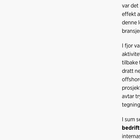
var det
effekt a
denne l
bransj
I fjor v
aktivit
tilbake 
dratt n
offshor
prosjek
avtar t
tegning
I sum se
bedrif
interna