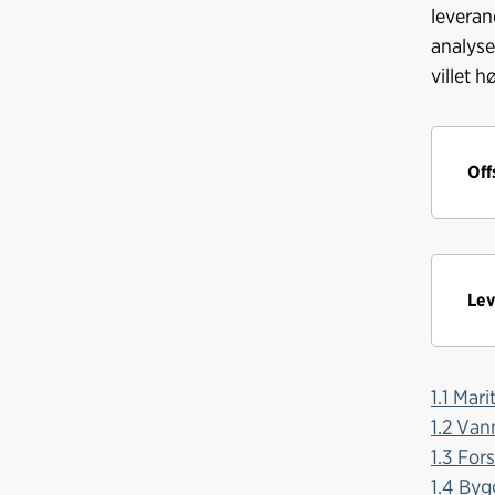
leverand
analyse 
villet 
Off
Lev
1.1 Mari
1.2 Van
1.3 For
1.4 Byg