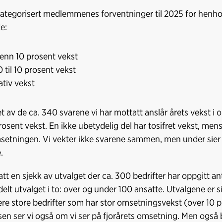
kategorisert medlemmenes forventninger til 2025 for henho
e:
enn 10 prosent vekst
0 til 10 prosent vekst
tiv vekst
let av de ca. 340 svarene vi har mottatt anslår årets vekst i
rosent vekst. En ikke ubetydelig del har tosifret vekst, mens
omsetningen. Vi vekter ikke svarene sammen, men under sier v
.
tatt en sjekk av utvalget der ca. 300 bedrifter har oppgitt an
delt utvalget i to: over og under 100 ansatte. Utvalgene er s
lere store bedrifter som har stor omsetningsvekst (over 10 
en ser vi også om vi ser på fjorårets omsetning. Men også 