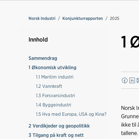
Norsk Industri
Konjunkturrapporten
2025
1 
Innhold
Sammendrag
1 Økonomisk utvikling
1.1 Maritim industri
F
L
E
1.2 Vannkraft
a
i
-
1.3 Forsvarsindustri
c
n
p
1.4 Byggeindustri
e
k
o
Norsk I
b
e
s
1.5 Hva med Europa, USA og Kina?
Grunnet
o
d
t
ikke ti
2 Verdikjeder og geopolitikk
o
I
tallene.
3 Tilgang på kraft og nett
k
n