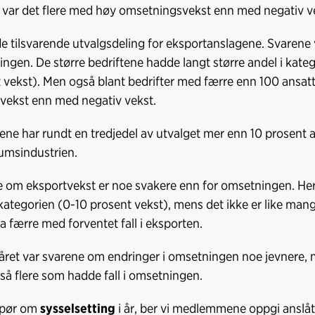
 var det flere med høy omsetningsvekst enn med negativ v
de tilsvarende utvalgsdeling for eksportanslagene. Svaren
ngen. De større bedriftene hadde langt større andel i kate
 vekst). Men også blant bedrifter med færre enn 100 ansatt
vekst enn med negativ vekst.
ene har rundt en tredjedel av utvalget mer enn 10 prosent 
umsindustrien.
 om eksportvekst er noe svakere enn for omsetningen. Her l
ategorien (0-10 prosent vekst), mens det ikke er like mang
a færre med forventet fall i eksporten.
råret var svarene om endringer i omsetningen noe jevnere, 
å flere som hadde fall i omsetningen.
spør om
sysselsetting
i år, ber vi medlemmene oppgi anslått