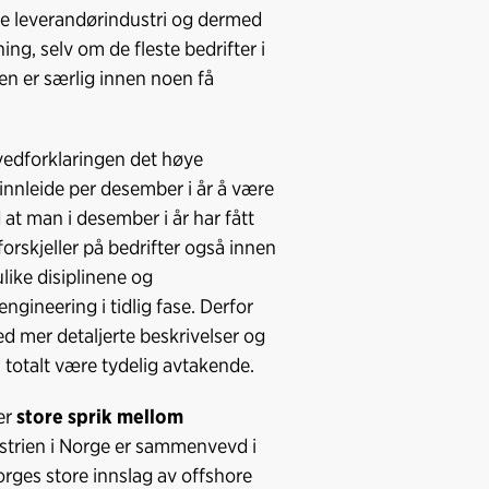
ore leverandørindustri og dermed
ing, selv om de fleste bedrifter i
en er særlig innen noen få
vedforklaringen det høye
l innleide per desember i år å være
d at man i desember i år har fått
orskjeller på bedrifter også innen
ulike disiplinene og
ngineering i tidlig fase. Derfor
ed mer detaljerte beskrivelser og
n totalt være tydelig avtakende.
 er
store sprik mellom
ndustrien i Norge er sammenvevd i
orges store innslag av offshore