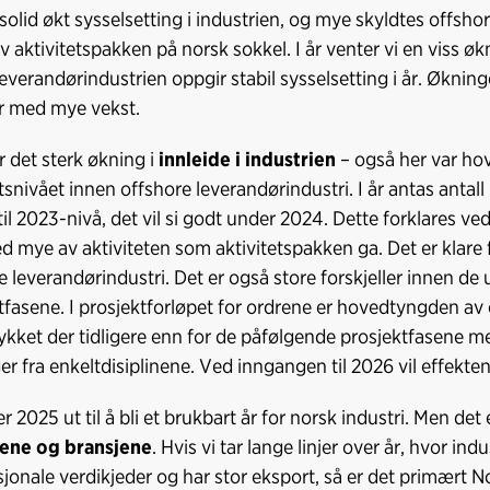
 solid økt sysselsetting i industrien, og mye skyldtes offsh
v aktivitetspakken på norsk sokkel. I år venter vi en viss økn
everandørindustrien oppgir stabil sysselsetting i år. Økning
er med mye vekst.
ar det sterk økning i
innleide i industrien
– også her var ho
etsnivået innen offshore leverandørindustri. I år antas antal
til 2023-nivå, det vil si godt under 2024. Dette forklares ve
ed mye av aktiviteten som aktivitetspakken ga. Det er klare f
e leverandørindustri. Det er også store forskjeller innen de 
tfasene. I prosjektforløpet for ordrene er hovedtyngden av e
rykket der tidligere enn for de påfølgende prosjektfasene m
er fra enkeltdisiplinene. Ved inngangen til 2026 vil effekte
r 2025 ut til å bli et brukbart år for norsk industri. Men det
tene og bransjene
. Hvis vi tar lange linjer over år, hvor i
sjonale verdikjeder og har stor eksport, så er det primært N