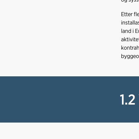
Etter f
install
land i 
aktivit
kontrah
byggeop
1.2