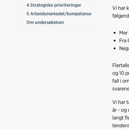
4 Strategiske prioriteringer
Vi har 
5 Arbeidsmarkedet/kompetanse
følgend
Om undersøkelsen
Mer 
Fra 
Nega
Flertal
og 10 p
fall i 
svarene
Vi har 
år - og 
langt f
tendens