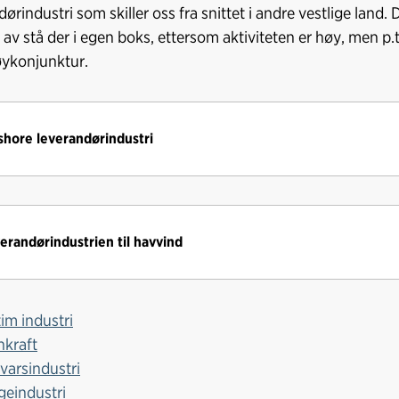
ørindustri som skiller oss fra snittet i andre vestlige land. D
av stå der i egen boks, ettersom aktiviteten er høy, men p.t. 
høykonjunktur.
shore leverandørindustri
erandørindustrien til havvind
tim industri
nkraft
svarsindustri
geindustri