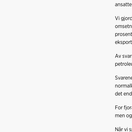
ansatte
Vi gjor
omsetni
prosent
eksport
Av svar
petrole
Svarene
normalk
det end
For fjo
men ogs
Når vi 