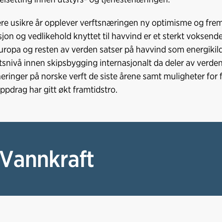
lere usikre år opplever verftsnæringen ny optimisme og fre
asjon og vedlikehold knyttet til havvind er et sterkt voks
Europa og resten av verden satser på havvind som energikil
etsnivå innen skipsbygging internasjonalt da deler av verden
eringer på norske verft de siste årene samt muligheter for 
pdrag har gitt økt framtidstro.
 Vannkraft