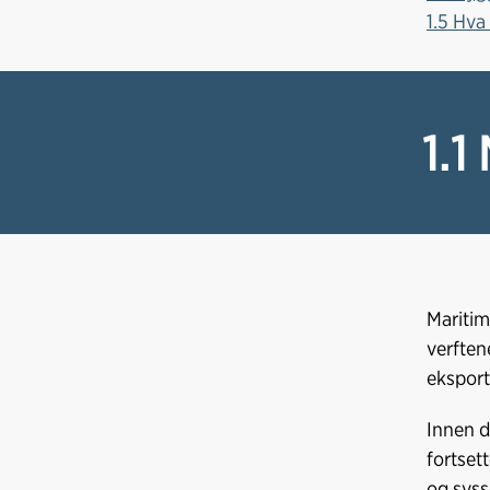
1.5 Hva
1.1
Maritim
verften
ekspor
Innen d
fortset
og syss