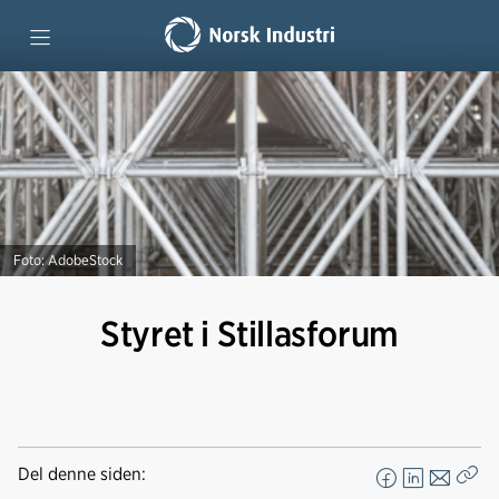
Om Stillasforum
Stillasdagene
Alt om stillas
Foto: AdobeStock
Styret i Stillasforum
Del denne siden:
F
L
E