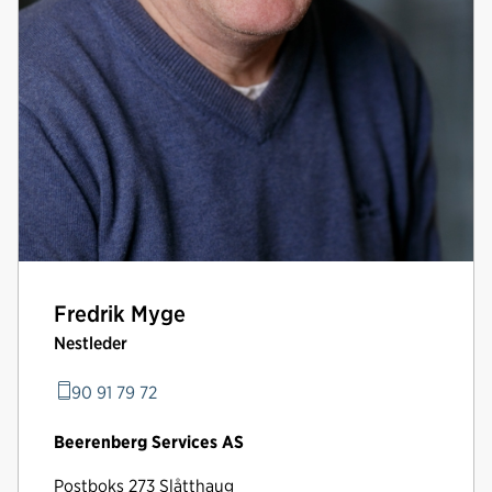
Fredrik Myge
Nestleder
90 91 79 72
Beerenberg Services AS
Postboks
273 Slåtthaug