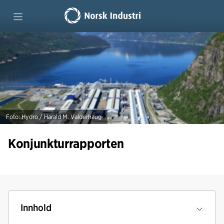
Forside
Tidligere rapporter
Foto: Hydro / Harald M. Valderhaug
Konjunkturrapporten
Innhold