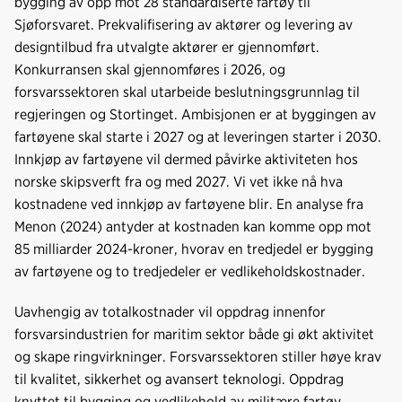
bygging av opp mot 28 standardiserte fartøy til
Sjøforsvaret. Prekvalifisering av aktører og levering av
designtilbud fra utvalgte aktører er gjennomført.
Konkurransen skal gjennomføres i 2026, og
forsvarssektoren skal utarbeide beslutningsgrunnlag til
regjeringen og Stortinget. Ambisjonen er at byggingen av
fartøyene skal starte i 2027 og at leveringen starter i 2030.
Innkjøp av fartøyene vil dermed påvirke aktiviteten hos
norske skipsverft fra og med 2027. Vi vet ikke nå hva
kostnadene ved innkjøp av fartøyene blir. En analyse fra
Menon (2024) antyder at kostnaden kan komme opp mot
85 milliarder 2024-kroner, hvorav en tredjedel er bygging
av fartøyene og to tredjedeler er vedlikeholdskostnader.
Uavhengig av totalkostnader vil oppdrag innenfor
forsvarsindustrien for maritim sektor både gi økt aktivitet
og skape ringvirkninger. Forsvarssektoren stiller høye krav
til kvalitet, sikkerhet og avansert teknologi. Oppdrag
knyttet til bygging og vedlikehold av militære fartøy,