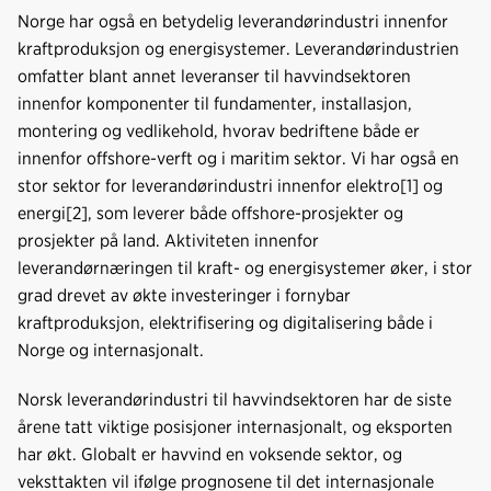
Norge har også en betydelig leverandørindustri innenfor
kraftproduksjon og energisystemer. Leverandørindustrien
omfatter blant annet leveranser til havvindsektoren
innenfor komponenter til fundamenter, installasjon,
montering og vedlikehold, hvorav bedriftene både er
innenfor offshore-verft og i maritim sektor. Vi har også en
stor sektor for leverandørindustri innenfor elektro[1] og
energi[2], som leverer både offshore-prosjekter og
prosjekter på land. Aktiviteten innenfor
leverandørnæringen til kraft- og energisystemer øker, i stor
grad drevet av økte investeringer i fornybar
kraftproduksjon, elektrifisering og digitalisering både i
Norge og internasjonalt.
Norsk leverandørindustri til havvindsektoren har de siste
årene tatt viktige posisjoner internasjonalt, og eksporten
har økt. Globalt er havvind en voksende sektor, og
veksttakten vil ifølge prognosene til det internasjonale