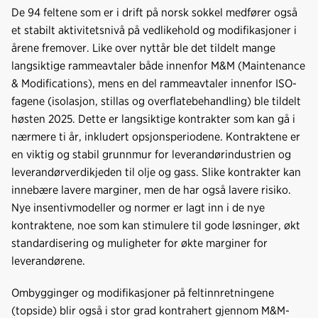
De 94 feltene som er i drift på norsk sokkel medfører også
et stabilt aktivitetsnivå på vedlikehold og modifikasjoner i
årene fremover. Like over nyttår ble det tildelt mange
langsiktige rammeavtaler både innenfor M&M (Maintenance
& Modifications), mens en del rammeavtaler innenfor ISO-
fagene (isolasjon, stillas og overflatebehandling) ble tildelt
høsten 2025. Dette er langsiktige kontrakter som kan gå i
nærmere ti år, inkludert opsjonsperiodene. Kontraktene er
en viktig og stabil grunnmur for leverandørindustrien og
leverandørverdikjeden til olje og gass. Slike kontrakter kan
innebære lavere marginer, men de har også lavere risiko.
Nye insentivmodeller og normer er lagt inn i de nye
kontraktene, noe som kan stimulere til gode løsninger, økt
standardisering og muligheter for økte marginer for
leverandørene.
Ombygginger og modifikasjoner på feltinnretningene
(topside) blir også i stor grad kontrahert gjennom M&M-