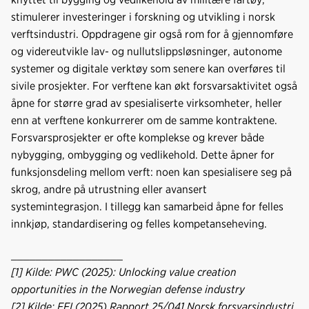
stimulerer investeringer i forskning og utvikling i norsk
verftsindustri. Oppdragene gir også rom for å gjennomføre
og videreutvikle lav- og nullutslippsløsninger, autonome
systemer og digitale verktøy som senere kan overføres til
sivile prosjekter. For verftene kan økt forsvarsaktivitet også
åpne for større grad av spesialiserte virksomheter, heller
enn at verftene konkurrerer om de samme kontraktene.
Forsvarsprosjekter er ofte komplekse og krever både
nybygging, ombygging og vedlikehold. Dette åpner for
funksjonsdeling mellom verft: noen kan spesialisere seg på
skrog, andre på utrustning eller avansert
systemintegrasjon. I tillegg kan samarbeid åpne for felles
innkjøp, standardisering og felles kompetanseheving.
__________________
[1] Kilde: PWC (2025): Unlocking value creation
opportunities in the Norwegian defense industry
[2] Kilde: FFI (2025) Rapport 25/041 Norsk forsvarsindustri