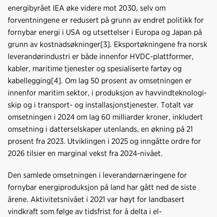
energibyrået IEA øke videre mot 2030, selv om
forventningene er redusert på grunn av endret politikk for
fornybar energi i USA og utsettelser i Europa og Japan på
grunn av kostnadsøkninger[3]. Eksportøkningene fra norsk
leverandørindustri er både innenfor HVDC-plattformer,
kabler, maritime tjenester og spesialiserte fartøy og
kabellegging[4]. Om lag 50 prosent av omsetningen er
innenfor maritim sektor, i produksjon av havvindteknologi-
skip og i transport- og installasjonstjenester. Totalt var
omsetningen i 2024 om lag 60 milliarder kroner, inkludert
omsetning i datterselskaper utenlands, en økning på 21
prosent fra 2023. Utviklingen i 2025 og inngåtte ordre for
2026 tilsier en marginal vekst fra 2024-nivået.
Den samlede omsetningen i leverandørnæringene for
fornybar energiproduksjon på land har gått ned de siste
årene. Aktivitetsnivået i 2021 var høyt for landbasert
vindkraft som følge av tidsfrist for å delta i el-