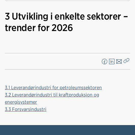
3 Utvikling i enkelte sektorer –
trender for 2026
F
L
E
Kop
a
i
-
len
c
n
p
e
k
o
3.1 Leverandørindustri for petroleumssektoren
b
e
s
3.2 Leverandørindustri til kraftproduksjon og
o
d
t
energisystemer
o
I
3.3 Forsvarsindustri
k
n