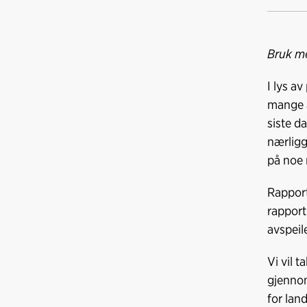
a
i
-
c
n
p
e
k
o
Bruk me
b
e
s
o
d
t
I lys av
o
I
mange a
k
n
siste d
nærligg
på noe m
Rapport
rapport 
avspeil
Vi vil 
gjennom 
for lan