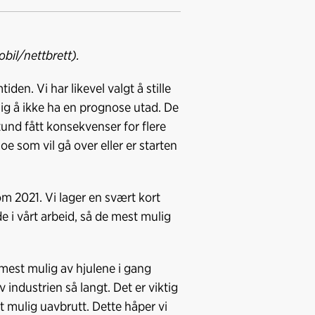
bil/nettbrett).
iden. Vi har likevel valgt å stille
ig å ikke ha en prognose utad. De
und fått konsekvenser for flere
e som vil gå over eller er starten
om 2021. Vi lager en svært kort
nde i vårt arbeid, så de mest mulig
e mest mulig av hjulene i gang
 industrien så langt. Det er viktig
st mulig uavbrutt. Dette håper vi