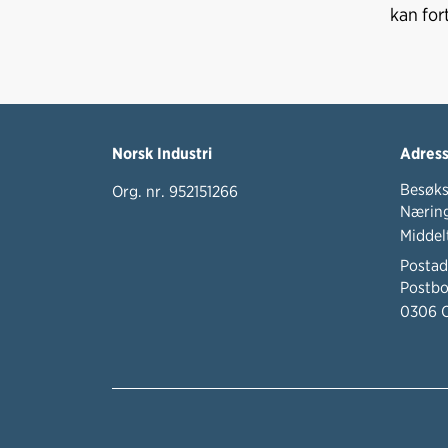
kan for
Norsk Industri
Adres
Besøks
Org. nr. 952151266
Næring
Middel
Postad
Postbo
0306 