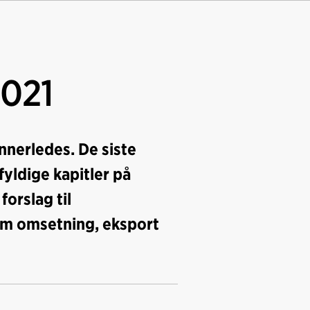
2021
annerledes. De siste
yldige kapitler på
forslag til
 om omsetning, eksport