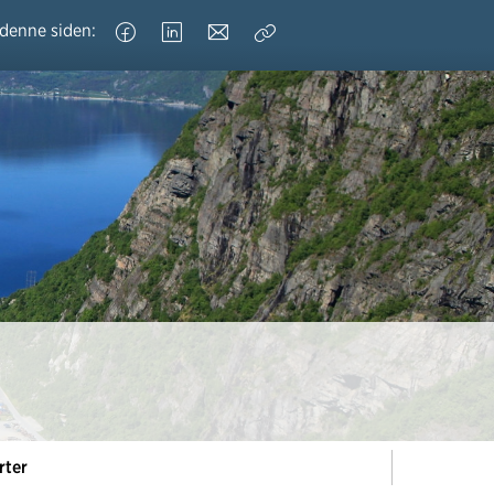
 denne siden:
Kopier
lenke
rter