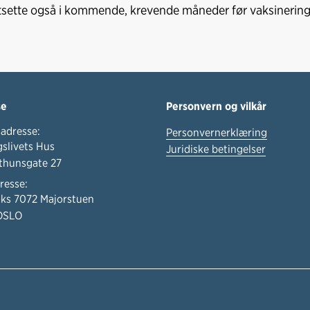
tsette også i kommende, krevende måneder før vaksineringen
se
Personvern og vilkår
adresse:
Personvernerklæring
slivets Hus
Juridiske betingelser
thunsgate 27
resse:
ks 7072 Majorstuen
OSLO