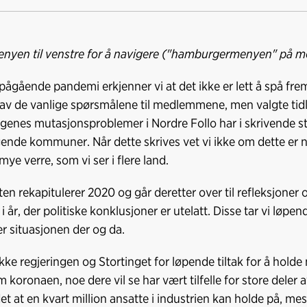
Kopier
lenke
nyen til venstre for å navigere ("hamburgermenyen" på mo
 pågående pandemi erkjenner vi at det ikke er lett å spå fremt
v de vanlige spørsmålene til medlemmene, men valgte tidl
agenes mutasjonsproblemer i Nordre Follo har i skrivende st
ende kommuner. Når dette skrives vet vi ikke om dette er no
ye verre, som vi ser i flere land.
en rekapitulerer 2020 og går deretter over til refleksjoner 
i år, der politiske konklusjoner er utelatt. Disse tar vi løpe
er situasjonen der og da.
takke regjeringen og Stortinget for løpende tiltak for å hold
koronaen, noe dere vil se har vært tilfelle for store deler av
det at en kvart million ansatte i industrien kan holde på, me