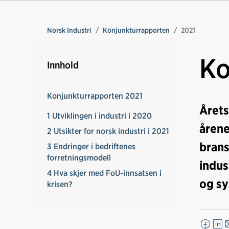
Norsk Industri
Konjunkturrapporten
2021
Ko
Innhold
Konjunkturrapporten 2021
Årets
1 Utviklingen i industri i 2020
årene
2 Utsikter for norsk industri i 2021
brans
3 Endringer i bedriftenes
forretningsmodell
indus
4 Hva skjer med FoU-innsatsen i
og sy
krisen?
F
L
E