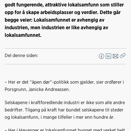
godt fungerende, attraktive lokalsamfunn som stiller
opp for å skape arbeidsplasser og verdier. Dette går
begge veier: Lokalsamfunnet er avhengig av
industrien, men industrien er like avhengig av
lokalsamfunnet.
Del denne siden:
F
L
E
Kop
a
i
-
len
c
n
p
e
k
o
– Her er det “åpen dør”-politikk som gjelder, sier ordfører i
b
e
s
Porsgrunn, Janicke Andreassen.
o
d
t
o
I
Selskapene i kraftforedlende industri er ikke som alle andre
k
n
bedrifter. Tilgang på kraft har bundet selskapene til steder
og lokalsamfunn, i mange tilfeller i mer enn hundre år.
– Her i Høyanger er lokalsamfunnet bygget med verket helt