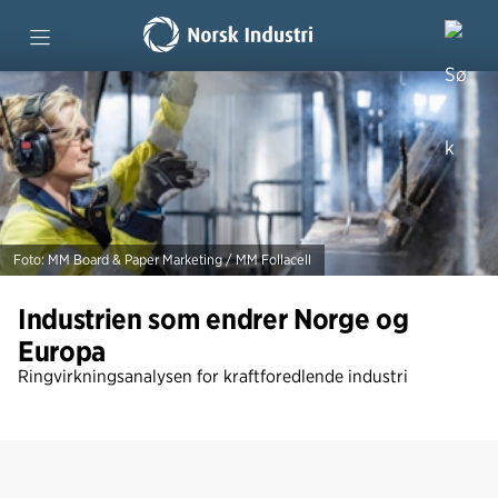
Forside
Gode historier
Verdiskaping i tall
Foto: MM Board & Paper Marketing / MM Follacell
Last ned rapporten
Industrien som endrer Norge og
Europa
Kampanje: Hvorfor trenger vi mer kraft?
Ringvirkningsanalysen for kraftforedlende industri